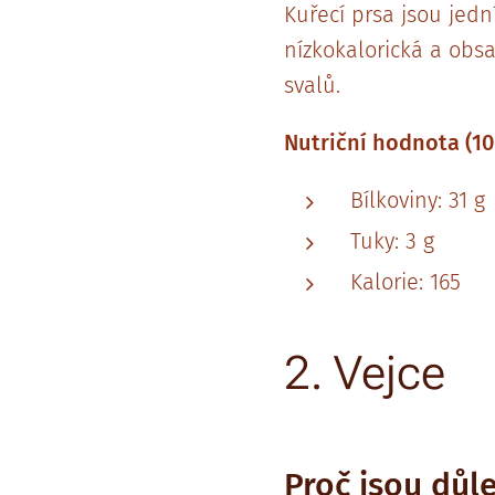
Kuřecí prsa jsou jed
nízkokalorická a obsa
svalů.
Nutriční hodnota (10
Bílkoviny: 31 g
Tuky: 3 g
Kalorie: 165
2. Vejce
Proč jsou důl