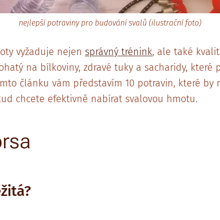
nejlepší potraviny pro budování svalů (ilustrační foto)
oty vyžaduje nejen
správný trénink
, ale také kvali
ohatý na bílkoviny, zdravé tuky a sacharidy, které 
tomto článku vám představím 10 potravin, které by
kud chcete efektivně nabírat svalovou hmotu.
prsa
ežitá?