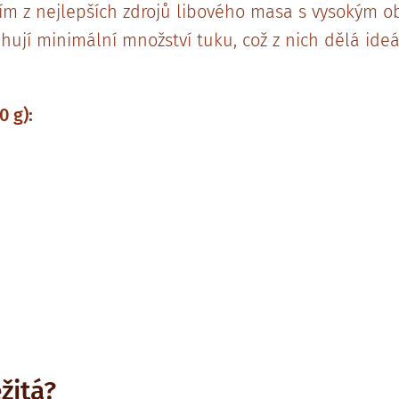
ním z nejlepších zdrojů libového masa s vysokým o
hují minimální množství tuku, což z nich dělá ideá
0 g):
ežitá?