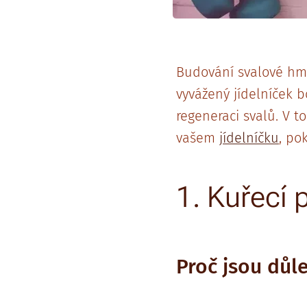
Budování svalové hm
vyvážený jídelníček b
regeneraci svalů. V 
vašem
jídelníčku
, po
1. Kuřecí 
Proč jsou důl