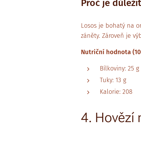
Proč je důleži
Losos je bohatý na om
záněty. Zároveň je vý
Nutriční hodnota (10
Bílkoviny: 25 g
Tuky: 13 g
Kalorie: 208
4. Hovězí