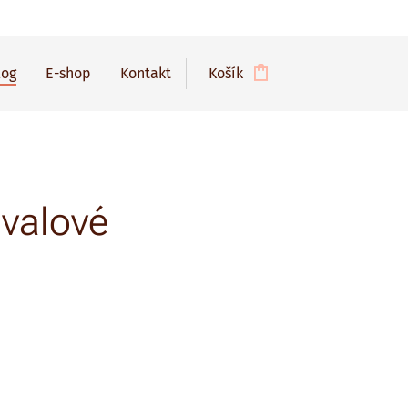
log
E-shop
Kontakt
Košík
svalové