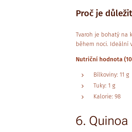
Proč je důleži
Tvaroh je bohatý na k
během noci. Ideální v
Nutriční hodnota (10
Bílkoviny: 11 g
Tuky: 1 g
Kalorie: 98
6. Quinoa