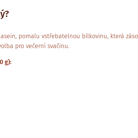
tý?
asein, pomalu vstřebatelnou bílkovinu, která záso
olba pro večerní svačinu.
0 g):