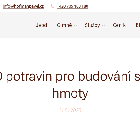
info@hofmanpavel.cz
+420 705 108 180
Úvod
O mně
Služby
Ceník
B
 potravin pro budování 
hmoty
31.01.2025