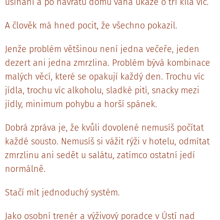
usínání a po návratu domů váha ukáže o tři kila víc.
A člověk má hned pocit, že všechno pokazil.
Jenže problém většinou není jedna večeře, jeden
dezert ani jedna zmrzlina. Problém bývá kombinace
malých věcí, které se opakují každý den. Trochu víc
jídla, trochu víc alkoholu, sladké pití, snacky mezi
jídly, minimum pohybu a horší spánek.
Dobrá zpráva je, že kvůli dovolené nemusíš počítat
každé sousto. Nemusíš si vážit rýži v hotelu, odmítat
zmrzlinu ani sedět u salátu, zatímco ostatní jedí
normálně.
Stačí mít jednoduchý systém.
Jako osobní trenér a výživový poradce v Ústí nad