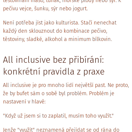
těstovinám maso, tuňák, mořské plody nebo sýr. K
pečivu vejce, šunku, sýr nebo jogurt.
Není potřeba jíst jako kulturista. Stačí nenechat
každý den sklouznout do kombinace pečivo,
těstoviny, sladké, alkohol a minimum bílkovin.
All inclusive bez přibírání:
konkrétní pravidla z praxe
All inclusive je pro mnoho lidí největší past. Ne proto,
že by bufet sám o sobě byl problém. Problém je
nastavení v hlavě:
"Když už jsem si to zaplatil, musím toho využít."
Jenže "využít" neznamená přejídat se od rána do