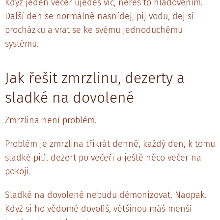
Když jeden večer ujedeš víc, neřeš to hladověním.
Další den se normálně nasnídej, pij vodu, dej si
procházku a vrať se ke svému jednoduchému
systému.
Jak řešit zmrzlinu, dezerty a
sladké na dovolené
Zmrzlina není problém.
Problém je zmrzlina třikrát denně, každý den, k tomu
sladké pití, dezert po večeři a ještě něco večer na
pokoji.
Sladké na dovolené nebudu démonizovat. Naopak.
Když si ho vědomě dovolíš, většinou máš menší