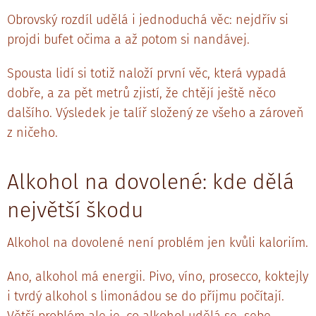
Obrovský rozdíl udělá i jednoduchá věc: nejdřív si
projdi bufet očima a až potom si nandávej.
Spousta lidí si totiž naloží první věc, která vypadá
dobře, a za pět metrů zjistí, že chtějí ještě něco
dalšího. Výsledek je talíř složený ze všeho a zároveň
z ničeho.
Alkohol na dovolené: kde dělá
největší škodu
Alkohol na dovolené není problém jen kvůli kaloriím.
Ano, alkohol má energii. Pivo, víno, prosecco, koktejly
i tvrdý alkohol s limonádou se do příjmu počítají.
Větší problém ale je, co alkohol udělá se sebe