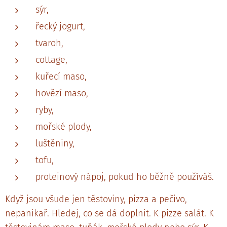
sýr,
řecký jogurt,
tvaroh,
cottage,
kuřecí maso,
hovězí maso,
ryby,
mořské plody,
luštěniny,
tofu,
proteinový nápoj, pokud ho běžně používáš.
Když jsou všude jen těstoviny, pizza a pečivo,
nepanikař. Hledej, co se dá doplnit. K pizze salát. K