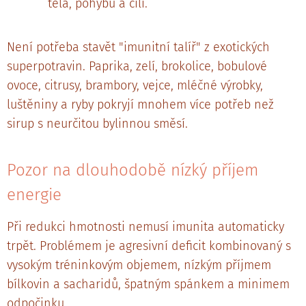
těla, pohybu a cíli.
Není potřeba stavět "imunitní talíř" z exotických
superpotravin. Paprika, zelí, brokolice, bobulové
ovoce, citrusy, brambory, vejce, mléčné výrobky,
luštěniny a ryby pokryjí mnohem více potřeb než
sirup s neurčitou bylinnou směsí.
Pozor na dlouhodobě nízký příjem
energie
Při redukci hmotnosti nemusí imunita automaticky
trpět. Problémem je agresivní deficit kombinovaný s
vysokým tréninkovým objemem, nízkým příjmem
bílkovin a sacharidů, špatným spánkem a minimem
odpočinku.