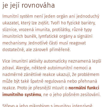
je její rovnováha
Imunitní systém není jeden orgán ani jednoduchý
ukazatel, který lze zvýšit. Tvoří ho fyzické bariéry,
sliznice, vrozená imunita, protilátky, různé typy
imunitních buněk, lymfatické orgány a signální
mechanismy. Jednotlivé části musí reagovat
dostatečně, ale zároveň přiměřeně.
Více imunitní aktivity automaticky neznamená lepší
zdraví. Alergie, některé autoimunitní nemoci a
nadměrné zánětlivé reakce ukazují, že problémem
může být také špatně regulovaná nebo přehnaná
reakce. Proto je přesnější mluvit o
normální funkci
imunitního systému
, ne o jeho plošném zesilování.
Střevo a jeho mikrobiom s imunitou intenzivně