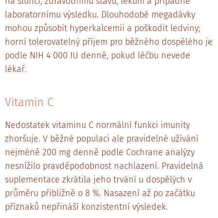
na slunci, zdravotnímu stavu, lékům a případně
laboratornímu výsledku. Dlouhodobé megadávky
mohou způsobit hyperkalcemii a poškodit ledviny;
horní tolerovatelný příjem pro běžného dospělého je
podle NIH 4 000 IU denně, pokud léčbu nevede
lékař.
Vitamin C
Nedostatek vitaminu C normální funkci imunity
zhoršuje. V běžné populaci ale pravidelné užívání
nejméně 200 mg denně podle Cochrane analýzy
nesnížilo pravděpodobnost nachlazení. Pravidelná
suplementace zkrátila jeho trvání u dospělých v
průměru přibližně o 8 %. Nasazení až po začátku
příznaků nepřináší konzistentní výsledek.