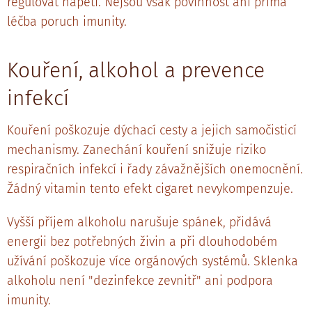
regulovat napětí. Nejsou však povinnost ani přímá
léčba poruch imunity.
Kouření, alkohol a prevence
infekcí
Kouření poškozuje dýchací cesty a jejich samočisticí
mechanismy. Zanechání kouření snižuje riziko
respiračních infekcí i řady závažnějších onemocnění.
Žádný vitamin tento efekt cigaret nevykompenzuje.
Vyšší příjem alkoholu narušuje spánek, přidává
energii bez potřebných živin a při dlouhodobém
užívání poškozuje více orgánových systémů. Sklenka
alkoholu není "dezinfekce zevnitř" ani podpora
imunity.