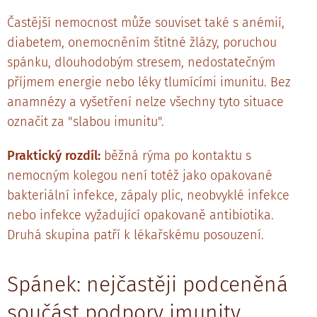
Častější nemocnost může souviset také s anémií,
diabetem, onemocněním štítné žlázy, poruchou
spánku, dlouhodobým stresem, nedostatečným
příjmem energie nebo léky tlumícími imunitu. Bez
anamnézy a vyšetření nelze všechny tyto situace
označit za "slabou imunitu".
Praktický rozdíl:
běžná rýma po kontaktu s
nemocným kolegou není totéž jako opakované
bakteriální infekce, zápaly plic, neobvyklé infekce
nebo infekce vyžadující opakovaně antibiotika.
Druhá skupina patří k lékařskému posouzení.
Spánek: nejčastěji podceněná
součást podpory imunity