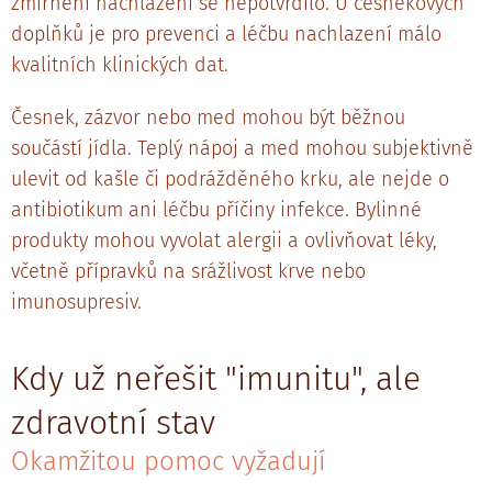
zmírnění nachlazení se nepotvrdilo. U česnekových
doplňků je pro prevenci a léčbu nachlazení málo
kvalitních klinických dat.
Česnek, zázvor nebo med mohou být běžnou
součástí jídla. Teplý nápoj a med mohou subjektivně
ulevit od kašle či podrážděného krku, ale nejde o
antibiotikum ani léčbu příčiny infekce. Bylinné
produkty mohou vyvolat alergii a ovlivňovat léky,
včetně přípravků na srážlivost krve nebo
imunosupresiv.
Kdy už neřešit "imunitu", ale
zdravotní stav
Okamžitou pomoc vyžadují